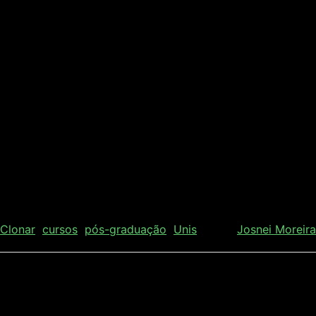
Hugo Moraes.
Os cursos da AgroPós se destinam a Engenheiros
Agrônomos, Florestais, Agrícolas e Ambientais, Biólogos e
outros profissionais que militam na área ciências agrarias.
Mais detalhes sobre a AgroPós estarão disponíveis em
breve. Um site com todas as informações dos cursos e a
metodologia estará disponível nos próximos dias.
___
Mateus Dias
Comunicação Clonar
Clonar
cursos
pós-graduação
Unis
Por
Josnei Moreira
Deixe uma resposta