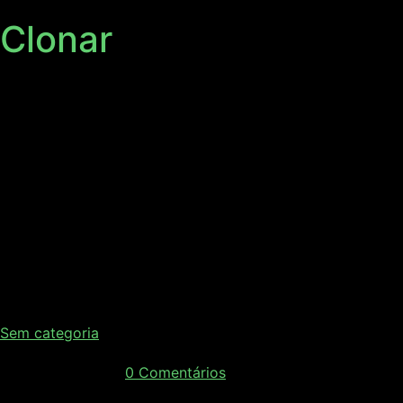
Clonar
Clonar e Grupo Unis
iniciam parceria para
cursos de pós-
graduação lato sensu a
distância
Sem categoria
agosto 22, 2017
/
0 Comentários
Publicado em 22/08/2017