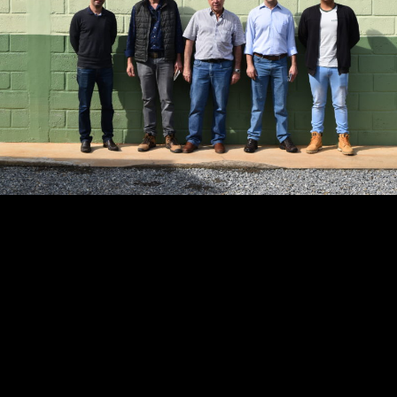
 a visita dos pesquisadores da Fibria, Aurélio Aguiar e Doni
nes de eucalipto a doenças. O Gestor de Fenotipagem e Me
celino Alfenas apresentaram os trabalhos de fenotipagem d
sistência.
 Donizete Dias (Coordenador de Melhoramento Genético) 
ue teve em relação à estrutura e organização da Clonar. As