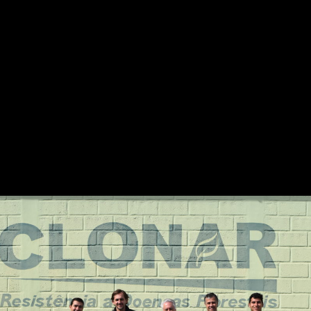
ia reforçam parceria e
calipto resistentes a d