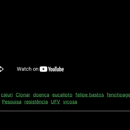
cajuri
Clonar
doença
eucalipto
felipe bastos
fenotipag
Pesquisa
resistência
UFV
viçosa