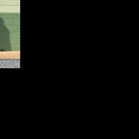
zete Dias, para discutir a
lhoramento Genético da Clonar,
os materiais genéticos da Fibria
gravou um depoimento sobre o
sista!