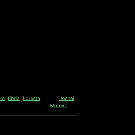
em
fibria
floresta
Por
Josnei
Moreira