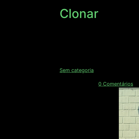
Clonar
Clonar e Fibr
clones de eu
Sem categoria
junho 19, 2018
/
0 Comentários