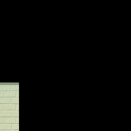
m busca de
oenças