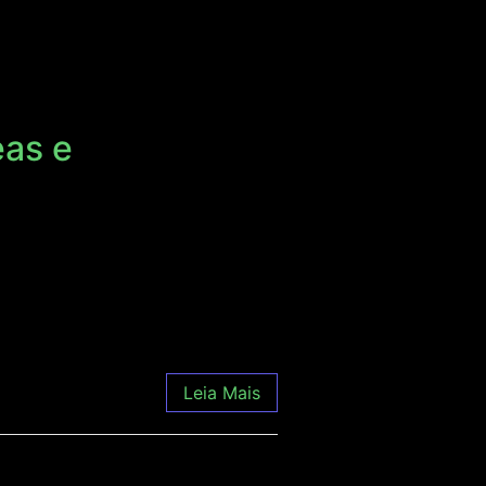
eas e
m sua programação o curso de
enas. A Clonar teve o prazer de
s regiões do país. […]
Leia Mais