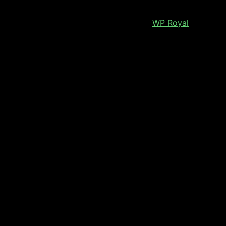
Royal Elementor Kit Tema por
WP Royal
.