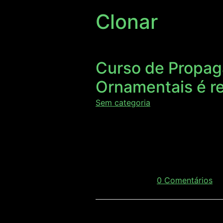
Clonar
Curso de Propag
Ornamentais é re
Sem categoria
A 89ª Semana do Fazendeiro, rea
Propagação Clonal de Plantas Arb
ser palco desse curso e receber 
julho 20, 2018
/
0 Comentários