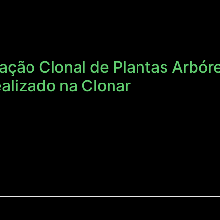
ação Clonal de Plantas Arbór
alizado na Clonar
lizada pela Universidade Federal de Viçosa (UFV), teve e
óreas, ministrado pelo professor da UFV Acelino Couto Alf
estudantes, técnicos e pesquisadores das empresas de vária