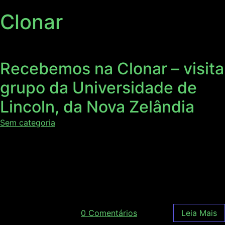
Clonar
Recebemos na Clonar – visita
grupo da Universidade de
Lincoln, da Nova Zelândia
Sem categoria
A Clonar recebeu uma visita de um grupo de estudantes e
professores da Universidade de Lincoln, na Nova Zelândia.
Acompanhe um pouco mais sobre como foi a visita,
opiniões e impressões no vídeo.
dezembro 27, 2018
/
0 Comentários
Leia Mais