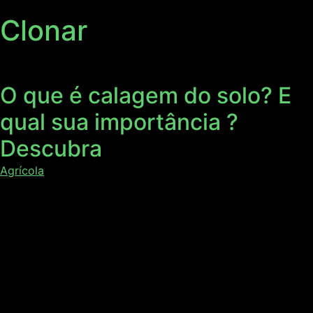
Clonar
O que é calagem do solo? E
qual sua importância ?
Descubra
Agrícola
O que é calagem do solo? Você já parou pra pensar que
esse é um procedimento bastante comum, mas nem todos
sabem por que é necessário, quais são os benefícios da
calagem e quanto essa técnica é necessária para a
lavoura? Neste artigo, vamos abordar os principais pontos
de uma calagem eficiente e que traga […]