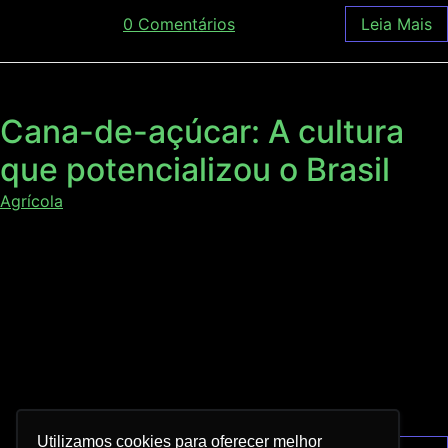
abril 22, 2020
/
0 Comentários
Leia Mais
Cana-de-açúcar: A cultura
que potencializou o Brasil
Agrícola
Origem da cana A cana-de-açúcar (Saccharum
officinarum) é originária da Nova Guiné. De lá, a planta foi
para a Índia, se difundindo pelo mundo. Os árabes
introduziram seu cultivo no Egito no século X e pelo Mar
Mediterrâneo, em Chipre, na Sicília e na Espanha. Credita-
se aos egípcios o desenvolvimento do processo de
clarificação do […]
Utilizamos cookies para oferecer melhor