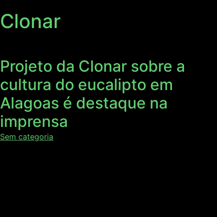
Clonar
Projeto da Clonar sobre a
cultura do eucalipto em
Alagoas é destaque na
imprensa
Sem categoria
A implantação da cultura do eucalipto no Estado de
Alagoas é uma aposta que já apresenta resultados
positivos como alternativa à produção de cana-de-açúcar
nas áreas inclinadas. O estudo de viabilidade desenvolvido
pela Federação das Indústrias do Estado de Alagoas (Fiea)
em parceria com a Clonar atrai a atenção de produtores,