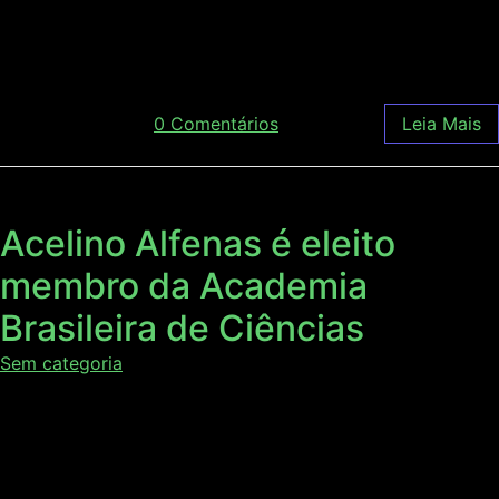
profissionais da mesma área. A Cientec desenvolve
softwares […]
janeiro 22, 2018
/
0 Comentários
Leia Mais
Acelino Alfenas é eleito
membro da Academia
Brasileira de Ciências
Sem categoria
O Engenheiro Florestal, mestre em Fitopatologia, Ph.D em
Patologia Florestal, professor e pesquisador do
Departamento de Fitopatologia da Universidade Federal
de Viçosa (UFV) e da AgroPós, Acelino Alfenas agora é