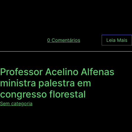
Centro Tecnológico de Desenvolvimento Regional de
Viçosa (CENTEV-UFV). O reconhecimento é fruto de um
[…]
dezembro 18, 2017
/
0 Comentários
Leia Mais
Professor Acelino Alfenas
ministra palestra em
congresso florestal
Sem categoria
Com o tema “como minimizar os estresses bióticos e
abióticos na eucaliptocultura?”, o Professor da
Universidade Federal de Viçosa, Acelino Couto Alfenas,