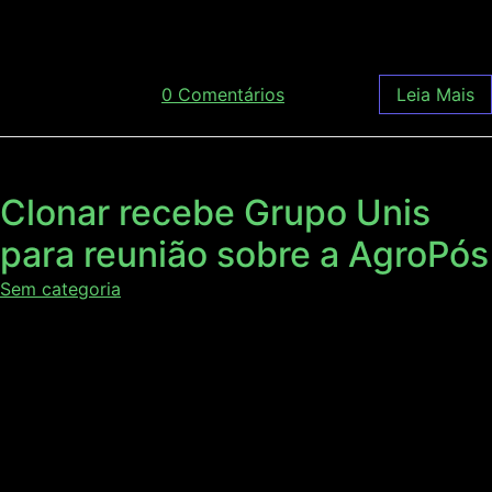
de renome regional: Demetrius David da Silva, reitor […]
outubro 30, 2019
/
0 Comentários
Leia Mais
Clonar recebe Grupo Unis
para reunião sobre a AgroPós
Sem categoria
Na última quinta-feira, dia 09/08, a Clonar recebeu uma
visita de Guaraci Silva (superintendente corporativo) e
Matheus Guedes (analista de negócios), do Grupo Unis,
com o qual realiza uma parceria em função do programa
de pós-graduação AgroPós. Visando fazer um balanço do
sucesso do curso Avanços no Manejo Integrado de Pragas