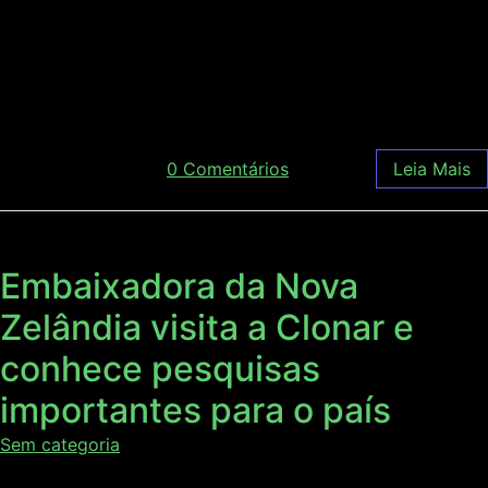
ministrou uma palestra no Florestas Online 2017,
congresso florestal via internet que aconteceu entre os
dias 13 a 17 de novembro. Acelino Alfenas é um dos
maiores especialistas no assunto. O professor também […]
dezembro 5, 2017
/
0 Comentários
Leia Mais
Embaixadora da Nova
Zelândia visita a Clonar e
conhece pesquisas
importantes para o país
Sem categoria