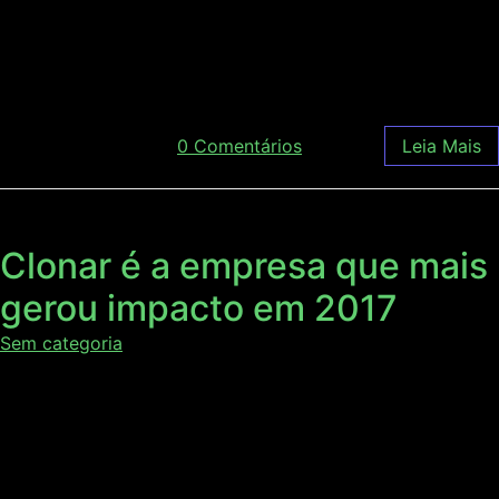
também Membro Titular da Academia Brasileira de
Ciências (ABC). O novo título lhe foi concedido no último
dia 6, após eleição realizada por uma Comissão […]
dezembro 21, 2017
/
0 Comentários
Leia Mais
Clonar é a empresa que mais
gerou impacto em 2017
Sem categoria
A Clonar foi reconhecida como empresa graduada que
mais gerou impacto no ano de 2017. O certificado foi
entregue na última segunda-feira (11) durante o II Encontro
Anual de Empresas Graduadas, promovido pela
Incubadora de Empresas de Base Tecnológica (IEBT) do