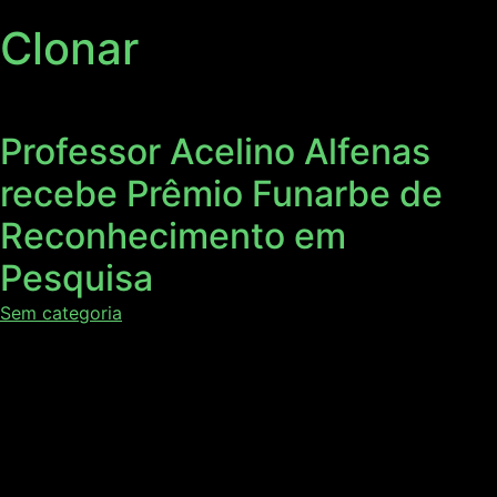
Clonar
Professor Acelino Alfenas
recebe Prêmio Funarbe de
Reconhecimento em
Pesquisa
Sem categoria
Neste mês de outubro a Fundação Arthur Bernardes
(FUNARBE) comemora 40 anos. E, para celebrar este
marco, foi realizada uma solenidade voltada aos
colaboradores, clientes e parceiros da empresa. A
cerimônia contou com a participação de importantes
nomes do cenário da Pesquisa e Extensão, além de figuras