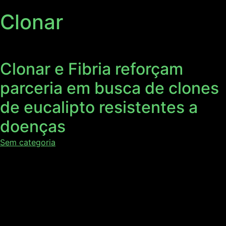
Clonar
Clonar e Fibria reforçam
parceria em busca de clones
de eucalipto resistentes a
doenças
Sem categoria
A Clonar recebeu no último dia 07 a visita dos
pesquisadores da Fibria, Aurélio Aguiar e Donizete Dias,
para discutir a avaliação da resistência dos clones de
eucalipto a doenças. O Gestor de Fenotipagem e
Melhoramento Genético da Clonar, Lúcio Guimarães, e o
professor Acelino Alfenas apresentaram os trabalhos de