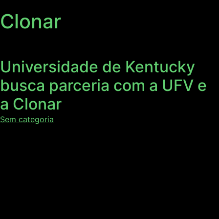
Clonar
Universidade de Kentucky
busca parceria com a UFV e
a Clonar
Sem categoria
A Clonar recebeu a visita da professora e pesquisadora da
Universidade de Kentucky, Lisa Vaillancourt. O objetivo do
encontro foi discutir parcerias entre a instituição dos
Estados Unidos, a Universidade Federal de Viçosa (UFV) e
a Clonar. Neste vídeo o Professor Acelino Alfenas explica
sobre a parceria e faz um resumo da visita. Assista!