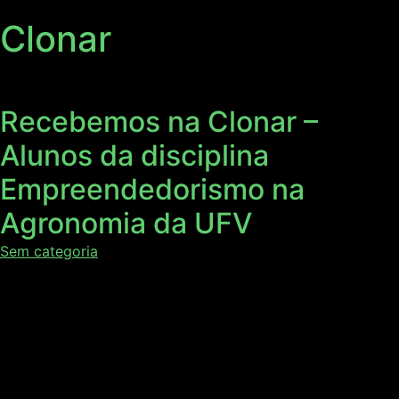
Clonar
Recebemos na Clonar –
Alunos da disciplina
Empreendedorismo na
Agronomia da UFV
Sem categoria
No dia 10/06, a Clonar recebeu a visita de alunos da
disciplina de Empreendedorismo na Agronomia da
Universidade Federal de Viçosa (UFV), juntamente com o
Coordenador do curso de Agronomia da UFV, Professor
Leonardo Duarte Pimentel. Confira como foi a visita: