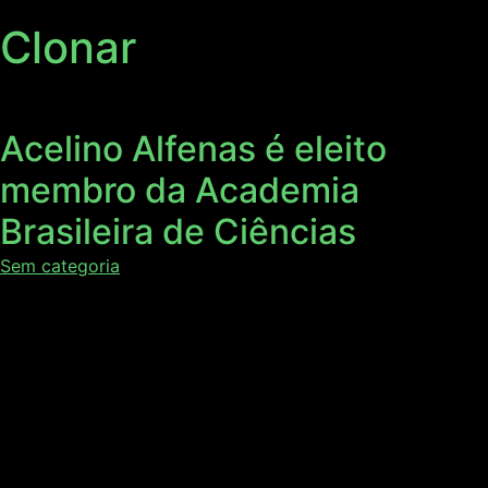
Clonar
Acelino Alfenas é eleito
membro da Academia
Brasileira de Ciências
Sem categoria
O Engenheiro Florestal, mestre em Fitopatologia, Ph.D em
Patologia Florestal, professor e pesquisador do
Departamento de Fitopatologia da Universidade Federal
de Viçosa (UFV) e da AgroPós, Acelino Alfenas agora é
também Membro Titular da Academia Brasileira de
Ciências (ABC). O novo título lhe foi concedido no último
dia 6, após eleição realizada por uma Comissão […]